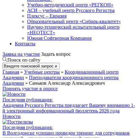
Учебно-методический центр «РЕГКОН»
АСИ – учебный центр Русского Регистра
Плексус – Евразия
Образовательный центр «Сибирь-квалитет»
Научно-технический испытательный центр
«НЕОТЕСТ»
Южная Софтверная Компания
Контакты
Заявка на участие
Задать вопрос
Поиск по сайту
Главная
»
Учебные центры
»
Координационный центр
Академии
»
Преподаватели координационного центра
Академии
» Саньков Александр Александрович
Принять участие в опросе
Последняя публикация:
Академия Русского Регистра предлагает Вашему вниманию 1-
й электронный информационный бюллетень 2026 года
Новости
Последняя публикация:
В Волгодонске успешно проведен тренинг для сотрудников