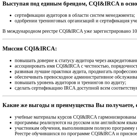
Выступая под единым брендом, CQI&IRCA в осно
сертификации аудиторов в области систем менеджмента;
одобрении тренинговых организаций и сертификация уче
В международном реестре CQI&IRCA уже зарегистрировано 10 
Миссия CQI&IRCA:
повышать доверие к статусу аудитора через аккредитов
ассоциировать имя CQI&IRCA с честностью, порядочнос
развивая лучшие практики аудита, продвигать профессию
обеспечивать превосходное административное обслужива
повышать уровень аудиторов и тренингов по аудиту;
сделать сертификацию IRCA доступной всем соответств
Какие же выгоды и преимущества Вы получаете, 
учебные материалы курсов CQI&IRCA гармонизированы 
программы реализуются на русском или английском языке 
участникам обучения, выполнившим полную программу и 
Реестре обучившихся по программе CQI&IRCA и присво