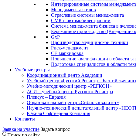
Интегрированные системы менеджмент
Менеджмент активов
Отраслевые системы менеджмента
СМК в автомобилестроении
Система менеджмента бизнеса в желез
Бережливое производство (Внедрение б
GxP
Производство медицинской техники
Риск-менеджмент
СЕ-маркировка
Повышение квалификации в области защ
Подготовка специалистов в области тех
Учебные центры
Координационный центр Академии
Учебный центр «Русский Регистр – Балтийская ин
Учебно-методический центр «РЕГКОН»
АСИ – учебный центр Русского Регистра
Плексус – Евразия
Образовательный центр «Сибирь-квалитет»
Научно-технический испытательный центр «НЕО
Южная Софтверная Компания
Контакты
Заявка на участие
Задать вопрос
Поиск по сайту