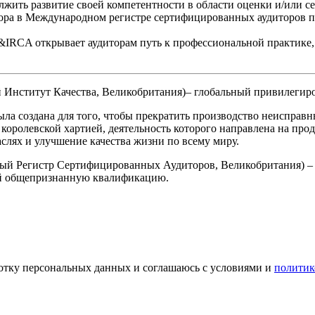
ить развитие своей компетентности в области оценки и/или се
тора в Международном регистре сертифицированных аудиторов п
&IRCA открывает аудиторам путь к профессиональной практике,
ный Институт Качества, Великобритания)– глобальный привилегир
ла создана для того, чтобы прекратить производство неисправн
королевской хартией, деятельность которого направлена на пр
аслях и улучшение качества жизни по всему миру.
ународный Регистр Сертифицированных Аудиторов, Великобритани
ий общепризнанную квалификацию.
ботку персональных данных и соглашаюсь с условиями и
политик