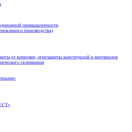
а
нодорожной промышленности
ережливого производства)
иты от коррозии, огнезащиты конструкций и материалов
нического склеивания
спекция»
ТЕСТ»