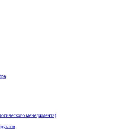
тра
логического менеджмента)
одуктов