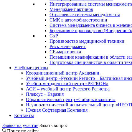
Интегрированные системы менеджмент
Менеджмент активов
Отраслевые системы менеджмента
СМК в автомобилестроении
Система менеджмента бизнеса в желез
Бережливое производство (Внедрение б
GxP
Производство медицинской техники
Риск-менеджмент
СЕ-маркировка
Повышение квалификации в области защ
Подготовка специалистов в области тех
Учебные центры
Координационный центр Академии
Учебный центр «Русский Регистр – Балтийская ин
Учебно-методический центр «РЕГКОН»
АСИ – учебный центр Русского Регистра
Плексус – Евразия
Образовательный центр «Сибирь-квалитет»
Научно-технический испытательный центр «НЕО
Южная Софтверная Компания
Контакты
Заявка на участие
Задать вопрос
Поиск по сайту