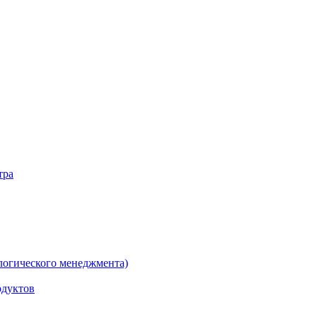
тра
логического менеджмента)
одуктов