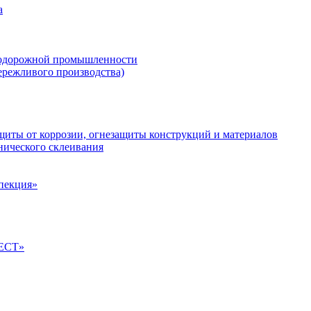
а
нодорожной промышленности
ережливого производства)
иты от коррозии, огнезащиты конструкций и материалов
нического склеивания
спекция»
ТЕСТ»