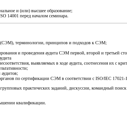
альное и (или) высшее образование;
ISO 14001 перед началом семинара.
 (СЭМ), терминологии, принципов и подходов к СЭМ;
ования и проведения аудита СЭМ первой, второй и третьей сто
аудита
несоответствия, выявляемых в ходе аудита, соотнесения их с кр
льтативности;
 аудитов;
рганов по сертификации СЭМ в соответствии с ISO/IEC 17021-1
 групповых практических заданий, дискуссии, командный поиск
вышении квалификации.