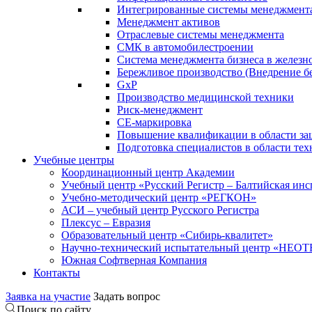
Интегрированные системы менеджмент
Менеджмент активов
Отраслевые системы менеджмента
СМК в автомобилестроении
Система менеджмента бизнеса в желез
Бережливое производство (Внедрение б
GxP
Производство медицинской техники
Риск-менеджмент
СЕ-маркировка
Повышение квалификации в области защ
Подготовка специалистов в области тех
Учебные центры
Координационный центр Академии
Учебный центр «Русский Регистр – Балтийская ин
Учебно-методический центр «РЕГКОН»
АСИ – учебный центр Русского Регистра
Плексус – Евразия
Образовательный центр «Сибирь-квалитет»
Научно-технический испытательный центр «НЕО
Южная Софтверная Компания
Контакты
Заявка на участие
Задать вопрос
Поиск по сайту