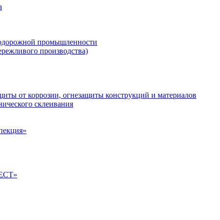
а
нодорожной промышленности
ережливого производства)
иты от коррозии, огнезащиты конструкций и материалов
нического склеивания
спекция»
ТЕСТ»