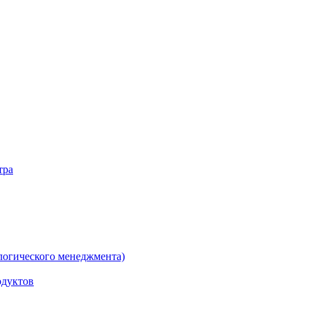
тра
логического менеджмента)
одуктов