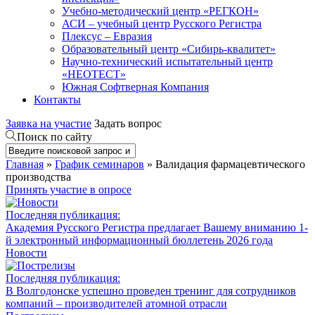
Учебно-методический центр «РЕГКОН»
АСИ – учебный центр Русского Регистра
Плексус – Евразия
Образовательный центр «Сибирь-квалитет»
Научно-технический испытательный центр
«НЕОТЕСТ»
Южная Софтверная Компания
Контакты
Заявка на участие
Задать вопрос
Поиск по сайту
Главная
»
График семинаров
» Валидация фармацевтического
производства
Принять участие в опросе
Последняя публикация:
Академия Русского Регистра предлагает Вашему вниманию 1-
й электронный информационный бюллетень 2026 года
Новости
Последняя публикация:
В Волгодонске успешно проведен тренинг для сотрудников
компаний – производителей атомной отрасли