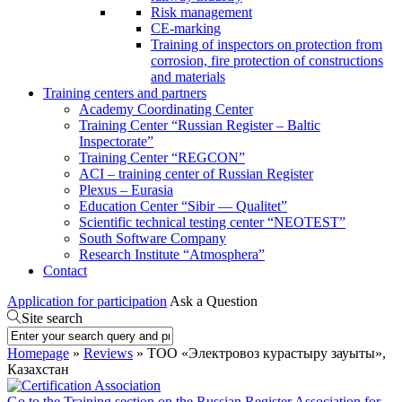
Risk management
CE-marking
Training of inspectors on protection from
corrosion, fire protection of constructions
and materials
Training centers and partners
Academy Coordinating Center
Training Center “Russian Register – Baltic
Inspectorate”
Training Center “REGCON”
ACI – training center of Russian Register
Plexus – Eurasia
Education Center “Sibir — Qualitet”
Scientific technical testing center “NEOTEST”
South Software Company
Research Institute “Atmosphera”
Contact
Application for participation
Ask a Question
Site search
Homepage
»
Reviews
» ТОО «Электровоз курастыру зауыты»,
Казахстан
Go to the Training section on the Russian Register Association for