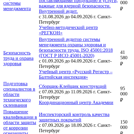
поставляющими продукцию и услуги,
000
системы
важные для ядерной безопасности.
менеджмента
₽
Внутренний аудит.
с 31.08.2026 до 04.09.2026
г. Санкт-
Петербург
Учебно-методический центр
«РЕГКОН»
Внутренний аудитор системы
менеджмента охраны здоровья и
безопасности труда. ISO 45001:2018
41
Безопасность
(ГОСТ Р ИСО 45001-2020)
580
труда и охрана
с 01.09.2026 до 04.09.2026
г. Санкт-
здоровья
₽
Петербург
Учебный центр «Русский Регистр –
Балтийская инспекция»
Подготовка
Сборщик-Клейщик конструкций
95
специалистов в
с 07.09.2026 до 11.09.2026
г. Санкт-
000
области
Петербург
технического
₽
Координационный центр Академии
склеивания
Повышение
Инспекторский контроль качества
квалификации в
защитных покрытий
150
области защиты
с 07.09.2026 до 18.09.2026
г. Санкт-
000
от коррозии
Петербург
огнезащиты
₽